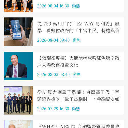
際新地標
2026-08-04 16:30
動態
從 759 萬用戶的「EZ WAY 易利委」風
暴，看數位政府的「半官半民」特權與信
任危機
2026-08-04 09:40
動態
【張瑞雄專欄】火箭能塗成粉紅色嗎？散
戶入場改寫投資文化
2026-08-03 08:40
動態
從AI算力到量子霸權！台灣電子代工巨
頭跨界搶吃「量子電腦財」，金融資安如
何升級？ 第11屆《WHATs NEXT》量子
2026-07-29 16:30
動態
科技高峰會今盛大登場 聚焦量子科技商
轉與PQC後量子防禦
《WHATs NEXT》金融監督管理委員會