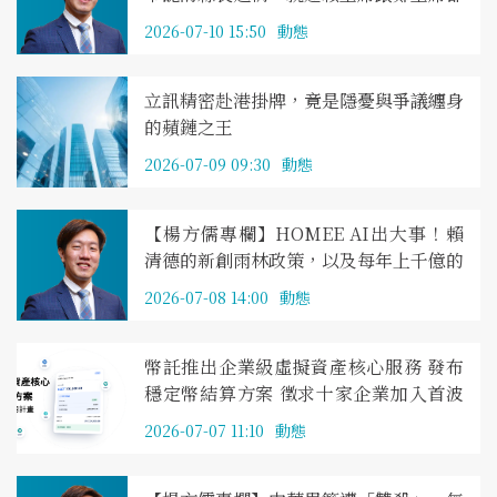
看不清澎湖誰能勝選？
2026-07-10 15:50
動態
立訊精密赴港掛牌，竟是隱憂與爭議纏身
的蘋鏈之王
2026-07-09 09:30
動態
【楊方儒專欄】HOMEE AI出大事！賴
清德的新創雨林政策，以及每年上千億的
創投資金去哪兒了？
2026-07-08 14:00
動態
幣託推出企業級虛擬資產核心服務 發布
穩定幣結算方案 徵求十家企業加入首波
試用計畫
2026-07-07 11:10
動態