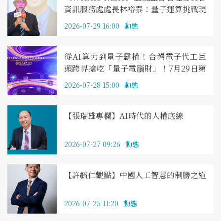
資訊服務處處長林裕泰：量子運算挑戰現
行加密體系，金融業推動後量子密碼遷移
2026-07-29 16:00
動態
守護數位信任
從AI算力到量子霸權！台灣電子代工巨
頭跨界搶吃「量子電腦財」！7月29日第
11屆《WHATs NEXT》量子科技高峰會
2026-07-28 15:00
動態
聚焦量子科技商轉與PQC後量子防禦
【張瑞雄專欄】AI時代的人權底線
2026-07-27 09:26
動態
【許毓仁觀點】中國人工智慧的制勝之道
2026-07-25 11:20
動態