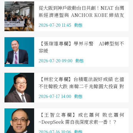
從大阪到神戶啟動台日共創！NEAT 台灣
新經濟連盟與 ANCHOR KOBE 締結友
好合作
2026-07-20 11:45
動態
【張瑞雄專欄】學界示警 AI轉型刻不
容緩
2026-07-20 09:00
動態
【林宏文專欄】台積電法說好成績 也擋
不住韓股大跌 南韓二千兆韓圓大投資 對
台灣有什麼意義？
2026-07-17 14:00
動態
【王智立專欄】成也蕭何 敗也蕭何
~DeepSeek 需自我深度求索一番！？
2026-07-16 10:06
動態