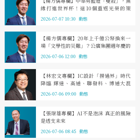
【楊方儒專欄】中華男籃遭「雙殺」，無
緣打進世界杯！這10個重返光榮的策
略，運動部長跟新任籃協理事長不懂？
2026-07-07 10:30
動態
【楊方儒專欄】20年上千億公帑換來一
場「文學性的災難」？公廣集團週年慶的
諷刺教案
2026-07-06 12:00
動態
【林宏文專欄】IC設計「撈過界」時代
降臨 輝達、高通、聯發科、博通大混
戰 台灣將抓住那些機會？
2026-07-06 09:00
動態
【張瑞雄專欄】AI不是泡沫 真正的風險
是透支未來
2026-07-06 08:45
動態