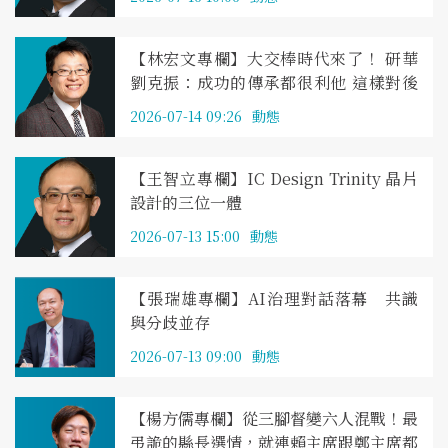
【林宏文專欄】大交棒時代來了！ 研華
劉克振：成功的傳承都很利他 這樣對後
代福報最大
2026-07-14 09:26
動態
【王智立專欄】IC Design Trinity 晶片
設計的三位一體
2026-07-13 15:00
動態
【張瑞雄專欄】AI治理對話落幕 共識
與分歧並存
2026-07-13 09:00
動態
【楊方儒專欄】從三腳督變六人混戰！最
弔詭的縣長選情，就連賴主席跟鄭主席都