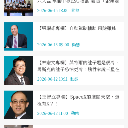
六大品牌推中秋ESG禮盒 號召「企業超
人」挺好物
2026-06-15 18:00
動態
【張瑞雄專欄】自動駕駛輔助 風險難逃
2026-06-15 09:00
動態
【林宏文專欄】英特爾的池子還是很冷，
馬斯克的池子恐怕更冷！魏哲家說三星在
「做夢」，至於張忠謀又會如何評論對
2026-06-12 13:11
動態
手？
【王智立專欄】SpaceX的廣闊天空，還
沒有X？！
2026-06-12 11:00
動態