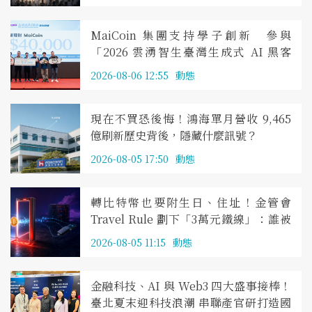
MaiCoin 集團支持學子創新 參與
「2026 雲湧智生臺灣生成式 AI 黑客
松」贊助命題 優勝團隊打造個人化投資
2026-08-06 12:55
動態
分析工具 展現 AI 升級金融科技應用潛力
現在不買恐後悔！鴻海單月營收 9,465
億刷新歷史背後，隱藏什麼訊號？
2026-08-05 17:50
動態
轉比特幣也要附生日、住址！金管會
Travel Rule 劃下「3萬元鐵線」：誰被
照見、誰仍留在暗處？
2026-08-05 11:15
動態
金融科技、AI 與 Web3 四大盛事接棒！
臺北夏末迎科技浪潮 串聯產官研打造國