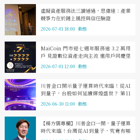
虛擬資產服務法三讀通過，思偉達：產業
競爭力在於鏈上風控與信任驗證
2026-07-01 18:00
動態
MaiCoin 門市迎七週年服務逾 3.2 萬用
戶 見證數位資產走向主流 邀用戶同慶里
程碑 交易達指定門檻最高抽等值新台幣
2026-07-01 12:00
動態
7,777 USDT
川普金口開示量子運算時代來臨！從AI
到量子，台股如何延續輝煌盛世？ 第11
屆《WHATs NEXT》量子科技高峰會將
2026-06-30 11:00
動態
於7月29日聚焦討論
【楊方儒專欄】川普金口一開，量子運算
時代來臨！台灣從AI到量子，究竟有哪
些能與不能？