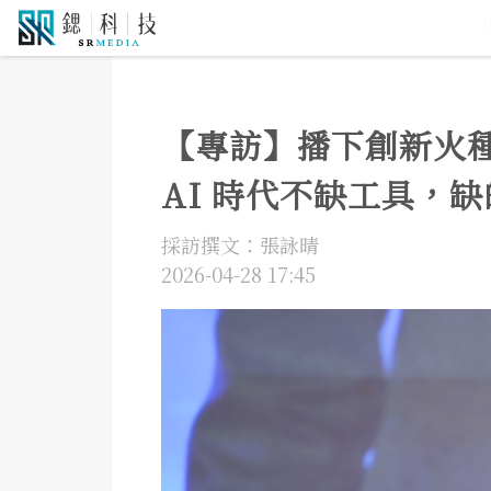
5G通訊
人工智慧
自駕車
機器人
物聯網
大
【專訪】播下創新火種
AI 時代不缺工具，
採訪撰文：張詠晴
2026-04-28 17:45