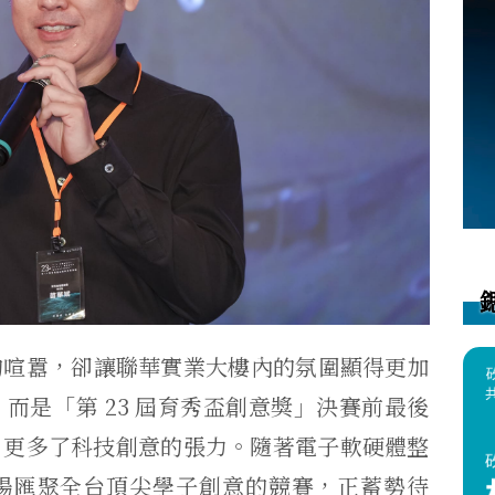
的喧囂，
卻讓聯華實業大樓內的氛圍顯得更加
而是「第 23 屆育秀盃創意獎」決賽前最後
，
更多了科技創意的張力。
隨著電子軟硬體整
場匯聚全台頂尖學子創意的競賽，正蓄勢待