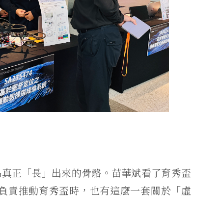
品真正「長」出來的骨骼。苗華斌看了育秀盃
年負責推動育秀盃時，也有這麼一套關於「虛