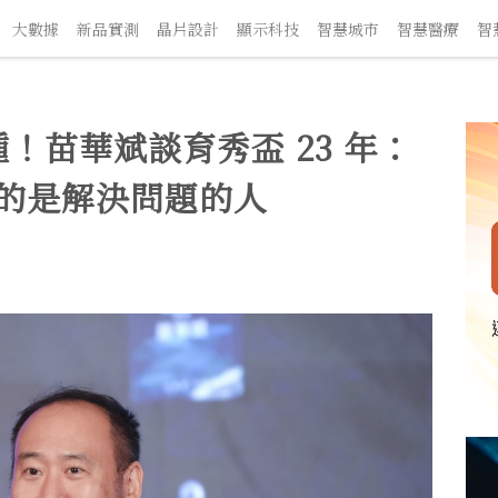
數據
新品實測
晶片設計
顯示科技
智慧城市
智慧醫療
智慧交
！苗華斌談育秀盃 23 年：
缺的是解決問題的人